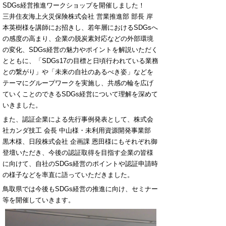
SDGs経営推進ワークショップを開催しました！
三井住友海上火災保険株式会社 営業推進部 部長 岸
本英樹様を講師にお招きし、若年層におけるSDGsへ
の感度の高まり、企業の脱炭素対応などの外部環境
の変化、SDGs経営の魅力やポイントを解説いただく
とともに、「SDGs17の目標と日頃行われている業務
との繋がり」や「未来の自社のあるべき姿」などを
テーマにグループワークを実施し、共感の輪を広げ
ていくことのできるSDGs経営について理解を深めて
いきました。
また、認証企業による先行事例発表として、
株式会
社カンダ技工 会長 中山様・未利用資源開発事業部
黒木様、
日段株式会社 企画課 恩田様にもそれぞれ御
登壇いただき、今後の認証取得を目指す企業の皆様
に向けて、自社のSDGs経営のポイントや認証申請時
の様子などを率直に語っていただきました。
鳥取県では今後もSDGs経営の推進に向け、セミナー
等を開催していきます。