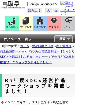
こ
の
ペ
読み上げ
大
元
ー
ジ
を
翻
訳
県外の方へ
分野で探す
組織で探す
防災 緊急
メニュー
す
る
現在の位置：
ホーム
県の組織と仕事
商工労働部
商工政策課
とっとりSDGs企業認証制度
【とっとり
SDGs企業認証】説明会・セミナー
R5年度SDGs経営
推進ワークショップを開催しました！
R5年度SDGs経営推進
ワークショップを開催し
ました！
令和５年１２月２１、２２日に米子・鳥取会場で