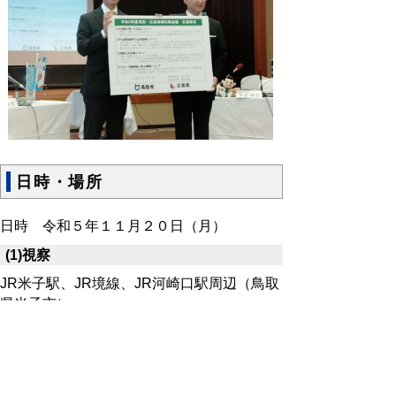
日時・場所
日時 令和５年１１月２０日（月）
(1)視察
JR米子駅、JR境線、JR河崎口駅周辺（鳥取
県米子市）
境漁港、境夢みなとターミナル（鳥取県境港
市）
(2)知事会議