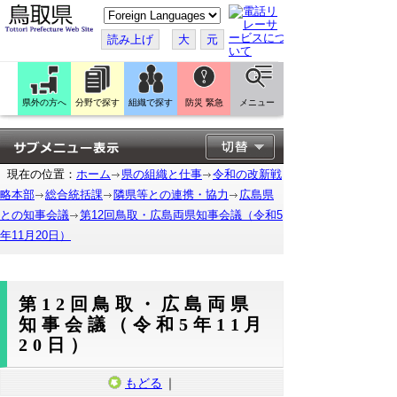
こ
の
ペ
読み上げ
大
元
ー
ジ
を
翻
訳
県外の方へ
分野で探す
組織で探す
防災 緊急
メニュー
す
る
現在の位置：
ホーム
県の組織と仕事
令和の改新戦
略本部
総合統括課
隣県等との連携・協力
広島県
との知事会議
第12回鳥取・広島両県知事会議（令和5
年11月20日）
第12回鳥取・広島両県
知事会議（令和5年11月
20日）
もどる
｜