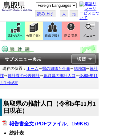
こ
の
ペ
読み上げ
大
元
ー
ジ
を
翻
訳
県外の方へ
分野で探す
組織で探す
防災 緊急
メニュー
す
る
現在の位置：
ホーム
県の組織と仕事
総務部
統計
課
統計課の公表統計
鳥取県の推計人口
令和5年11
月1日現在
鳥取県の推計人口（令和5年11月1
日現在）
報告書全文 (PDFファイル、159KB)
統計表