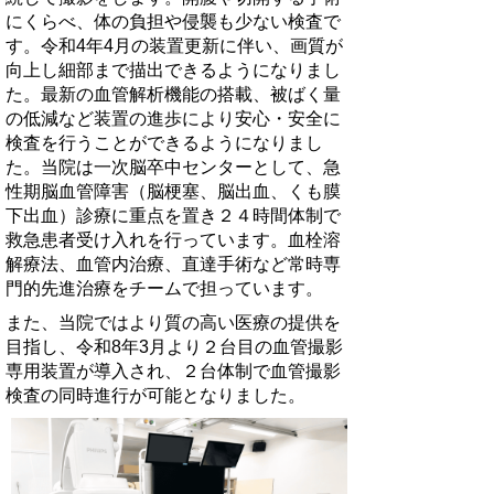
にくらべ、体の負担や侵襲も少ない検査で
す。令和4年4月の装置更新に伴い、画質が
向上し細部まで描出できるようになりまし
た。最新の血管解析機能の搭載、被ばく量
の低減など装置の進歩により安心・安全に
検査を行うことができるようになりまし
た。当院は一次脳卒中センターとして、急
性期脳血管障害（脳梗塞、脳出血、くも膜
下出血）診療に重点を置き２４時間体制で
救急患者受け入れを行っています。血栓溶
解療法、血管内治療、直達手術など常時専
門的先進治療をチームで担っています。
また、当院ではより質の高い医療の提供を
目指し、令和8年3月より２台目の血管撮影
専用装置が導入され、２台体制で血管撮影
検査の同時進行が可能となりました。