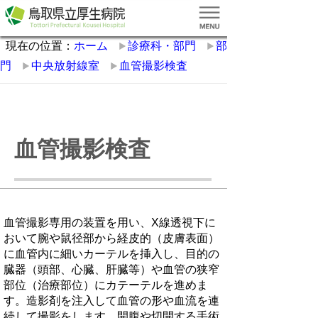
現在の位置：
ホーム
診療科・部門
部
門
中央放射線室
血管撮影検査
血管撮影検査
血管撮影専用の装置を用い、X線透視下に
おいて腕や鼠径部から経皮的（皮膚表面）
に血管内に細いカーテルを挿入し、目的の
臓器（頭部、心臓、肝臓等）や血管の狭窄
部位（治療部位）にカテーテルを進めま
す。造影剤を注入して血管の形や血流を連
続して撮影をします。開腹や切開する手術