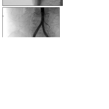
▲ページ上部に戻る
と
個人情報保護
|
リンクについて
|
著作権に
り
ついて
|
アクセシビリティ