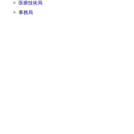
医療技術局
事務局
その他の部署
その他
お知らせ
講演・研修
広報
採用情報
入札情報
お問い合わせ
鳥取県立厚生病院
〒682-0804 鳥取県倉吉市東昭和町
150
TEL：
0858-22-8181