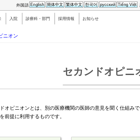
English
簡体中文
繁体中文
한국어
русский
Tiếng Việt
外国語
来
入院
診療科・部門
採用情報
お知らせ
ピニオン
セカンドオピニ
ドオピニオンとは、別の医療機関の医師の意見を聞く仕組みで
を前提に利用するものです。