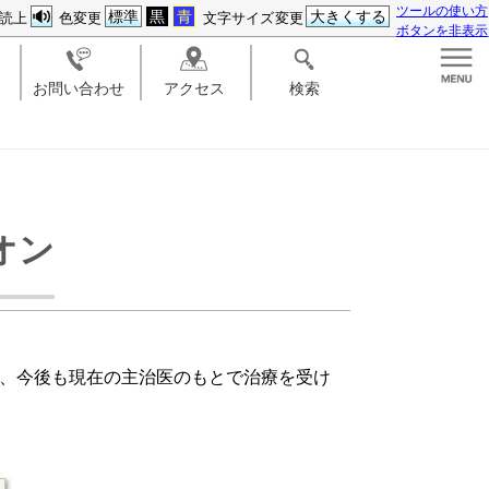
ツールの使い方
標準
黒
青
大きくする
読上
色変更
文字サイズ変更
ボタンを非表示
お問い合わせ
アクセス
検索
オン
、今後も現在の主治医のもとで治療を受け