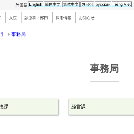
English
簡体中文
繁体中文
한국어
русский
Tiếng Việt
外国語
来
入院
診療科・部門
採用情報
お知らせ
門
事務局
事務局
務課
経営課