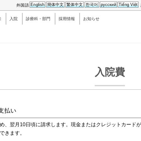
English
簡体中文
繁体中文
한국어
русский
Tiếng Việt
外国語
来
入院
診療科・部門
採用情報
お知らせ
入院費
支払い
め、翌月10日頃に請求します。現金またはクレジットカードが
できます。