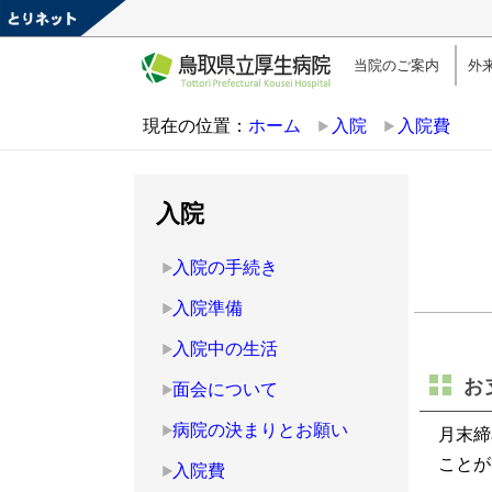
当院のご案内
外
現在の位置：
ホーム
入院
入院費
入院
入院の手続き
入院準備
入院中の生活
お
面会について
病院の決まりとお願い
月末締
ことが
入院費