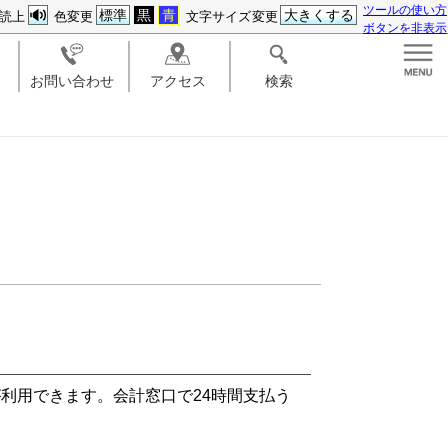
ツールの使い方
標準
黒
青
大きくする
読上
色変更
文字サイズ変更
ボタンを非表示
お問い合わせ
アクセス
検索
利用できます。会計窓口で24時間支払う