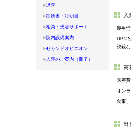
退院
入
診断書・証明書
相談・患者サポート
厚生労
院内設備案内
DPC
視鏡な
セカンドオピニオン
入院のご案内（冊子）
高
医療費
オンラ
食事、
出