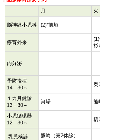
月
火
脳神経小児科
(2)*前垣
(1)午後
療育外来
杉浦
内分泌
予防接種
奥田
14：30～
１カ月健診
河場
熊崎
13：30～
小児循環器
橋田
12：30～
熊崎（第2休診）
乳児検診