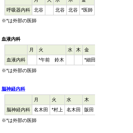
呼吸器内科
北谷
北谷
北谷
*医師
※*は外部の医師
血液内科
月
火
水
木
金
血液内科
*午前 鈴木
*細田
※*は外部の医師
脳神経内科
月
火
水
木
脳神経内科
名木田
*村上
名木田
阪田
※*は外部の医師