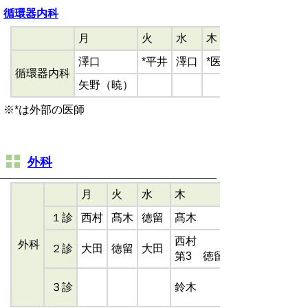
循環器内科
月
火
水
木
澤口
*平井
澤口
*医師
循環器内科
矢野（暁）
※*は外部の医師
外科
月
火
水
木
１診
西村
髙木
徳留
髙木
西村
外科
２診
大田
徳留
大田
第3 徳留
３診
鈴木