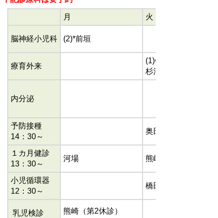
月
火
脳神経小児科
(2)*前垣
(1)午後
療育外来
杉浦
内分泌
予防接種
奥田
14：30～
１カ月健診
河場
熊崎
13：30～
小児循環器
橋田
12：30～
熊崎（第2休診）
乳児検診