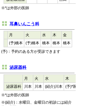
※*は外部の医師
耳鼻いんこう科
月
火
水
木
金
(予)橋本
(予)橋本
橋本
橋本
橋本
(予)：予約のある方が受診できます
泌尿器科
月
火
水
木
泌尿器科
川本
川本
(紹介)川本
(予)*医師
※*は外部の医師
※(紹介)：水曜日、金曜日の初診には紹介