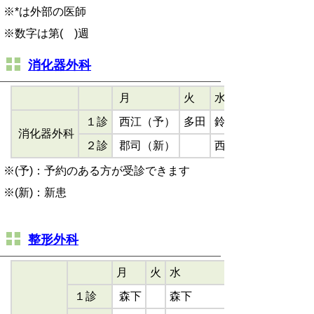
※*は外部の医師
※数字は第( )週
消化器外科
月
火
水
１診
西江（予）
多田
鈴木
消化器外科
２診
郡司（新）
西江
※
(予)：予約のある方が受診できます
※(新)：新患
整形外科
月
火
水
１診
森下
森下