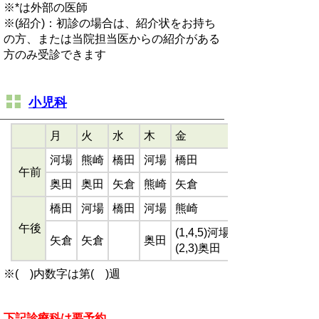
※*は外部の医師
※(紹介)：初診の場合は、紹介状をお持ち
の方、または当院担当医からの紹介がある
方のみ受診できます
小児科
月
火
水
木
金
河場
熊崎
橋田
河場
橋田
午前
奥田
奥田
矢倉
熊崎
矢倉
橋田
河場
橋田
河場
熊崎
午後
(1,4,5)河場
矢倉
矢倉
奥田
(2,3)奥田
※( )内数字は第( )週
下記診療科は要予約