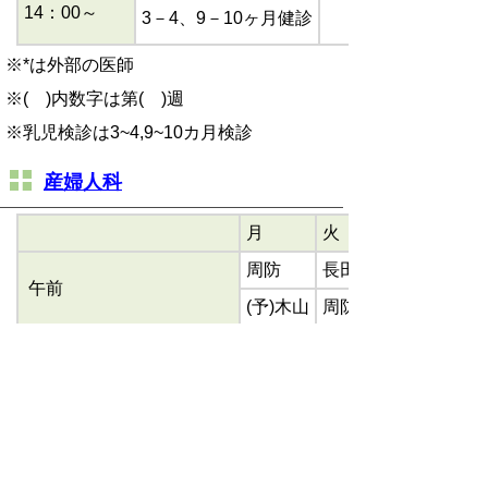
14：00～
3－4、9－10ヶ月健診
※*は外部の医師
※( )内数字は第( )週
※乳児検診は3~4,9~10カ月検診
産婦人科
月
火
周防
長田
午前
(予)木山
周防
(予)長田
(予)周防
午後
(予)皆川
(月１）
妊婦健診
砂流
木山