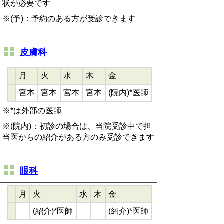
状が必要です
※(予)：予約のある方が受診できます
皮膚科
月
火
水
木
金
宮本
宮本
宮本
宮本
(院内)*医師
※*は外部の医師
※(院内)：初診の場合は、当院受診中で担
当医からの紹介がある方のみ受診できます
眼科
月
火
水
木
金
(紹介)*医師
(紹介)*医師