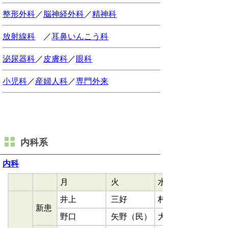
整形外科
／
脳神経外科
／
精神科
放射線科
／
耳鼻いんこう科
泌尿器科
／
皮膚科
／
眼科
小児科
／
産婦人科
／
専門外来
内科系
内科
月
火
水
井上
三好
村脇
新患
野口
矢野（民）
大和