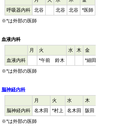
呼吸器内科
北谷
北谷
北谷
*医師
※*は外部の医師
血液内科
月
火
水
木
金
血液内科
*午前 鈴木
*細田
※*は外部の医師
脳神経内科
月
火
水
木
脳神経内科
名木田
*村上
名木田
阪田
※*は外部の医師