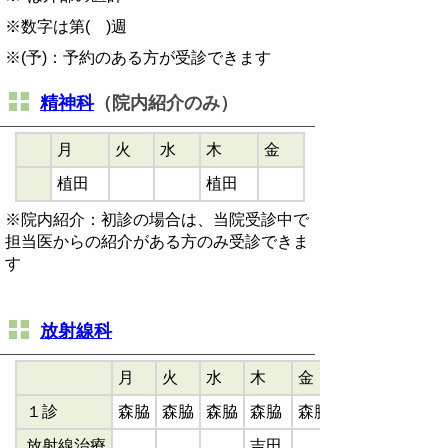
※数字は第( )週
※
(予)：予約のある方が受診できます
精神科
（院内紹介のみ）
月
火
水
木
金
植田
植田
※院内紹介：初診の場合は、当院受診中で
担当医からの紹介がある方のみ受診できま
す
放射線科
月
火
水
木
金
１診
森脇
森脇
森脇
森脇
森脇
放射線治療
吉田