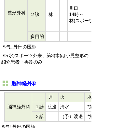
川口
整形外科
２診
林
14時～
林(スポーツ外来）
多目的
※*は外部の医師
※(水)スポーツ外来、第3
(木)は小児整形の
紹介患者・再診のみ
脳神経外科
月
火
水
脳神経外科
１診
渡邊
清水
*第2 医師
２診
（予）渡邊
*第4 医師
※*は外部の医師