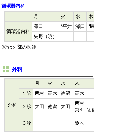
循環器内科
月
火
水
木
澤口
*平井
澤口
*医師
循環器内科
矢野（暁）
※*は外部の医師
外科
月
火
水
木
１診
西村
髙木
徳留
髙木
西村
外科
２診
大田
徳留
大田
第3 徳留
３診
鈴木