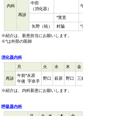
中田
内科
午前 三好 午後 
（消化器）
再診
*寳意
矢野（暁）
村脇
*深谷
※
紹介は、新患担当にお願いします。
※*は外部の医師
消化器内科
月
火
水
木
金
午前*永原
再診
野口
萩原
野口
三好
午後 宇奈手
※紹介は、内科新患にお願いします。
呼
吸器内科
月
火
水
木
金