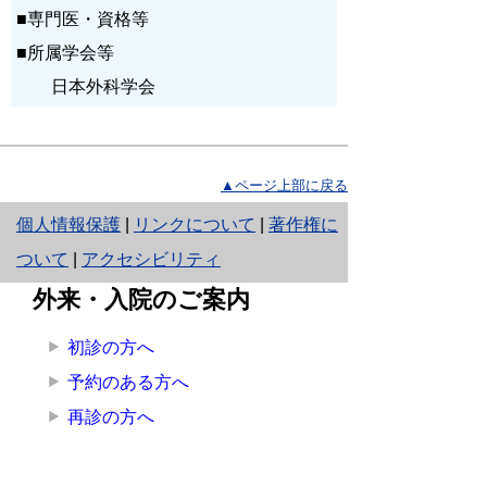
■専門医・資格等
■所属学会等
日本外科学会
▲ページ上部に戻る
と
個人情報保護
|
リンクについて
|
著作権に
り
ついて
|
アクセシビリティ
ネ
外来・入院のご案内
ッ
初診の方へ
ト
予約のある方へ
へ
再診の方へ
の
診療科
専門外来