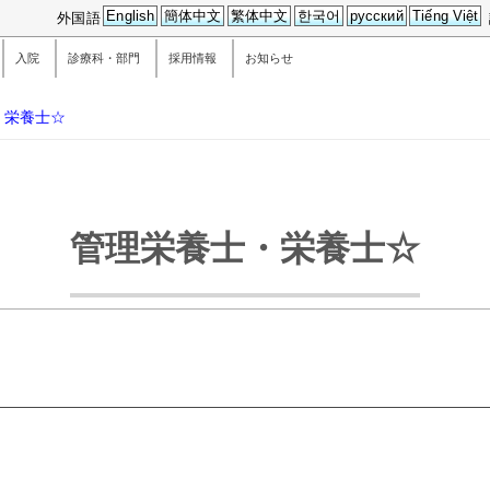
English
簡体中文
繁体中文
한국어
русский
Tiếng Việt
外国語
入院
診療科・部門
採用情報
お知らせ
・栄養士☆
管理栄養士・栄養士☆