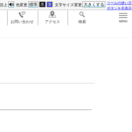
ツールの使い方
標準
黒
青
大きくする
読上
色変更
文字サイズ変更
ボタンを非表示
お問い合わせ
アクセス
検索