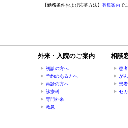
【勤務条件および応募方法】
募集案内
で
外来・入院のご案内
相談
初診の方へ
患
予約のある方へ
が
再診の方へ
患
診療科
セ
専門外来
救急