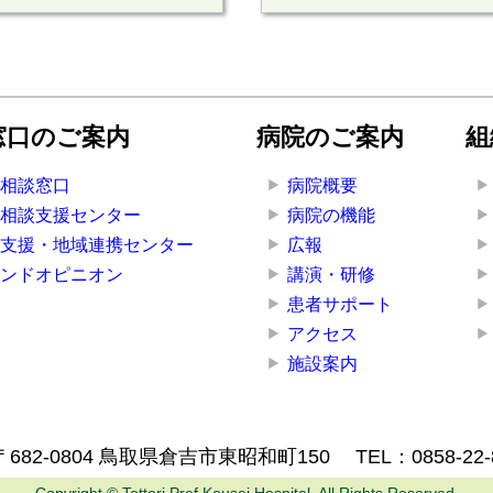
窓口のご案内
病院のご案内
組
者相談窓口
病院概要
ん相談支援センター
病院の機能
者支援・地域連携センター
広報
カンドオピニオン
講演・研修
患者サポート
アクセス
施設案内
〒682-0804 鳥取県倉吉市東昭和町150
TEL：
0858-22
Copyright © Tottori Pref.Kousei Hospital, All Rights Reserved.