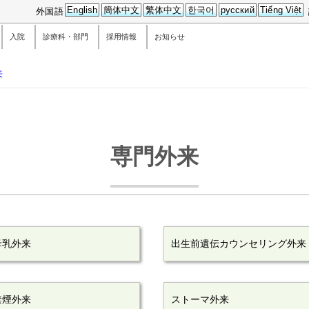
English
簡体中文
繁体中文
한국어
русский
Tiếng Việt
外国語
入院
診療科・部門
採用情報
お知らせ
来
専門外来
母乳外来
出生前遺伝カウンセリング外来
禁煙外来
ストーマ外来