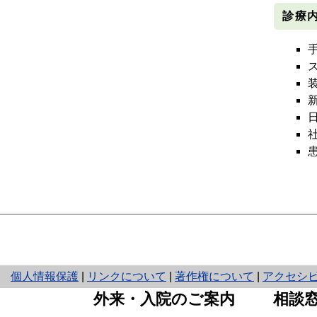
診療
と
個人情報保護
|
リンクについて
|
著作権について
|
アクセシ
り
外来・入院のご案内
相談
ネ