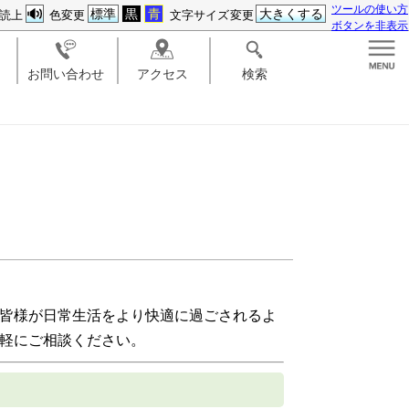
ツールの使い方
標準
黒
青
大きくする
読上
色変更
文字サイズ変更
ボタンを非表示
お問い合わせ
アクセス
検索
皆様が日常生活をより快適に過ごされるよ
軽にご相談ください。