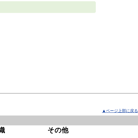
▲ページ上部に戻る
織
その他