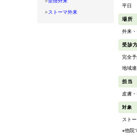
禁煙外来
平日
ストーマ外来
場所
外来・
受診
完全予
地域連
担当
皮膚・
対象
ストー
※他院