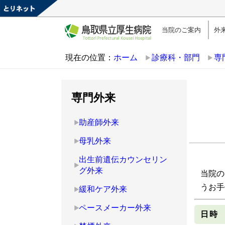
当院のご案内
外
現在の位置：
ホーム
診療科・部門
専
専門外来
助産師外来
母乳外来
出生前遺伝カウンセリン
グ外来
当院の
うお手
緩和ケア外来
ペースメーカー外来
日時