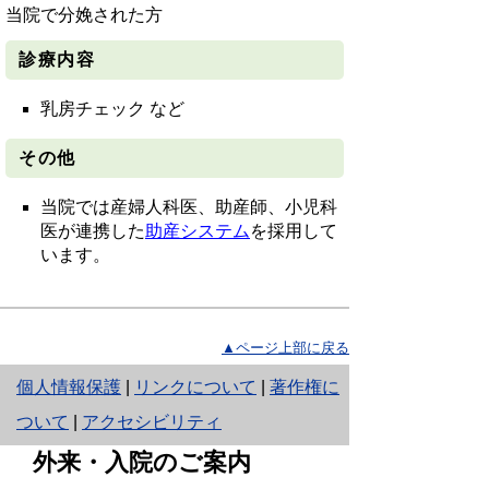
当院で分娩された方
診療内容
乳房チェック
など
その他
当院では産婦人科医、助産師、小児科
医が連携した
助産システム
を採用して
います。
▲ページ上部に戻る
と
個人情報保護
|
リンクについて
|
著作権に
り
ついて
|
アクセシビリティ
ネ
外来・入院のご案内