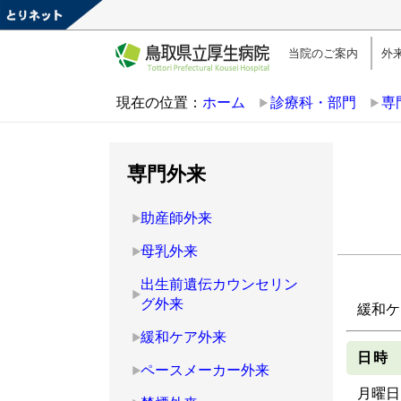
当院のご案内
外
現在の位置：
ホーム
診療科・部門
専
専門外来
助産師外来
母乳外来
出生前遺伝カウンセリン
グ外来
緩和ケ
緩和ケア外来
日時
ペースメーカー外来
月曜日