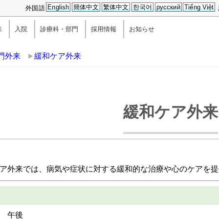
English
簡体中文
繁体中文
한국어
русский
Tiếng Việt
外国語
来
入院
診療科・部門
採用情報
お知らせ
門外来
緩和ケア外来
緩和ケア外来
ア外来では、病気や症状に対する緩和的な治療や心のケアを提
 午後