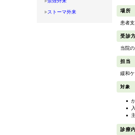
禁煙外来
場所
ストーマ外来
患者支
受診
当院の
担当
緩和ケ
対象
診療