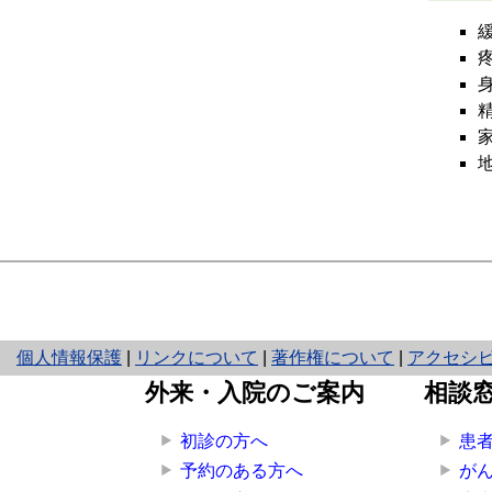
と
個人情報保護
|
リンクについて
|
著作権について
|
アクセシ
り
外来・入院のご案内
相談
ネ
ッ
初診の方へ
患
ト
予約のある方へ
が
へ