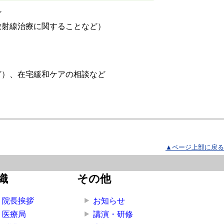
ど
放射線治療に関することなど）
ど）、在宅緩和ケアの相談など
▲ページ上部に戻る
織
その他
院長挨拶
お知らせ
医療局
講演・研修