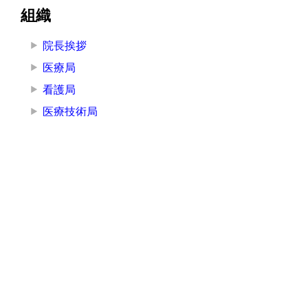
組織
院長挨拶
医療局
看護局
医療技術局
事務局
その他の部署
その他
お知らせ
講演・研修
広報
採用情報
入札情報