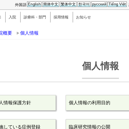
English
簡体中文
繁体中文
한국어
русский
Tiếng Việt
外国語
来
入院
診療科・部門
採用情報
お知らせ
院概要
個人情報
個人情報
人情報保護方針
個人情報の利用目的
施している症例登録
臨床研究情報の公開