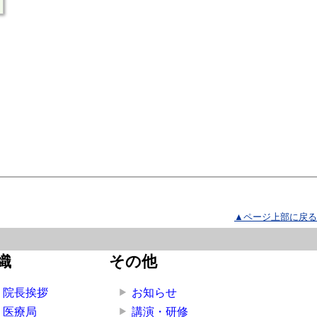
▲ページ上部に戻る
織
その他
院長挨拶
お知らせ
医療局
講演・研修