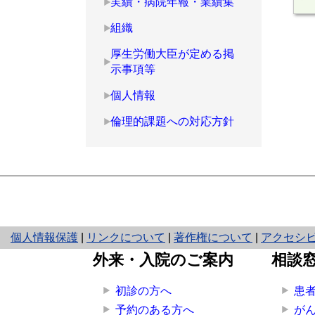
実績・病院年報・業績集
組織
厚生労働大臣が定める掲
示事項等
個人情報
倫理的課題への対応方針
と
個人情報保護
|
リンクについて
|
著作権について
|
アクセシ
り
外来・入院のご案内
相談
ネ
ッ
初診の方へ
患
ト
予約のある方へ
が
へ