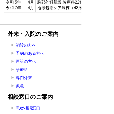
令和
5
年
4
月
胸部外科新設 診療科
22
科
令和 7年
4月
地域包括ケア病棟（43床）を急性期病棟
外来・入院のご案内
初診の方へ
予約のある方へ
再診の方へ
診療科
専門外来
救急
相談窓口のご案内
患者相談窓口