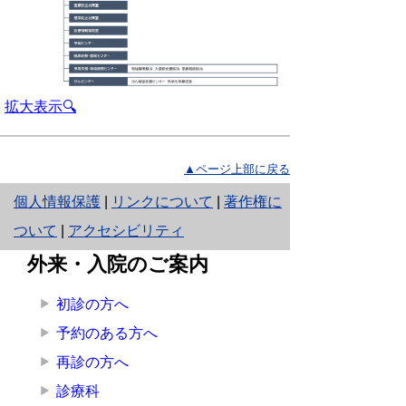
拡大表示🔍
▲ページ上部に戻る
と
個人情報保護
|
リンクについて
|
著作権に
り
ついて
|
アクセシビリティ
ネ
外来・入院のご案内
ッ
初診の方へ
ト
予約のある方へ
へ
再診の方へ
の
診療科