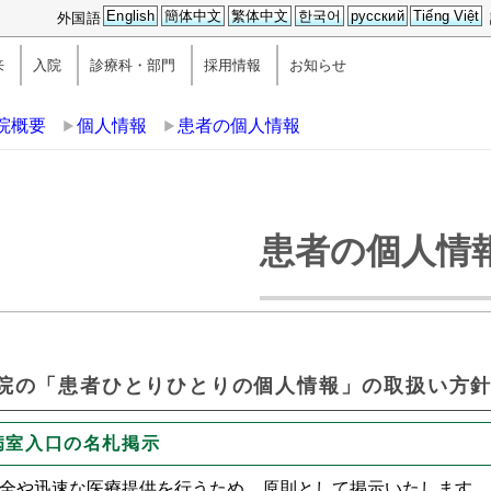
English
簡体中文
繁体中文
한국어
русский
Tiếng Việt
外国語
来
入院
診療科・部門
採用情報
お知らせ
院概要
個人情報
患者の個人情報
患者の個人情
院の「患者ひとりひとりの個人情報」の取扱い方
 病室入口の名札掲示
全や迅速な医療提供を行うため、原則として掲示いたします。