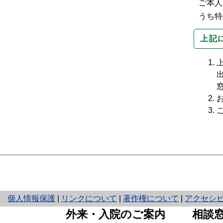
ご本人
うち特
上記
と
個人情報保護
|
リンクについて
|
著作権について
|
アクセシ
り
外来・入院のご案内
相談
ネ