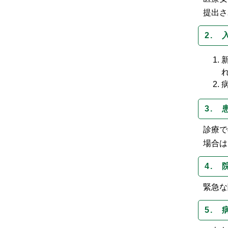
提出さ
2.
3.
診療で
場合は
4.
緊急な
5.