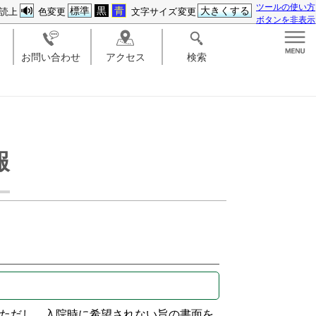
ツールの使い方
標準
黒
青
大きくする
読上
色変更
文字サイズ変更
ボタンを非表示
お問い合わせ
アクセス
検索
報
針
ただし、入院時に希望されない旨の書面を