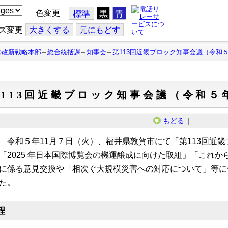
色変更
標準
黒
青
ズ変更
大
きくする
元
にもどす
の改新戦略本部
総合統括課
知事会
第113回近畿ブロック知事会議（令和５
113回近畿ブロック知事会議（令和５年
もどる
｜
令和５年11月７日（火）、福井県敦賀市にて「第113回近
「2025 年日本国際博覧会の機運醸成に向けた取組」「
これか
に係る意見交換や「相次ぐ大規模災害への対応について」等に
た。
程