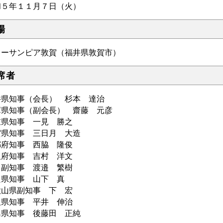
和５年１１月７日（火）
場
ューサンピア敦賀（福井県敦賀市）
席者
井県知事（会長） 杉本 達治
庫県知事（副会長） 齋藤 元彦
重県知事 一見 勝之
賀県知事 三日月 大造
都府知事 西脇 隆俊
阪府知事 吉村 洋文
知事 渡邉 繁樹
良県知事 山下 真
歌山県副知事 下 宏
取県知事 平井 伸治
島県知事 後藤田 正純