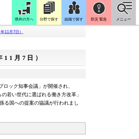
県外の方へ
分野で探す
組織で探す
防災 緊急
メニュー
年11月7日）
11月7日）
畿ブロック知事会議」が開催され、
らの若い世代に選ばれる働き方改革」
係る国への提案の協議が行われまし