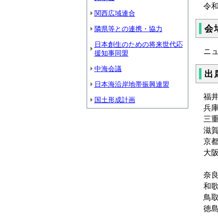
令
関西広域連合
会
隣県等との連携・協力
日本創生のための将来世代応
ニ
援知事同盟
中海会議
出
日本海沿岸地帯振興連盟
福
国土形成計画
兵
三
滋
京
大
副
奈
和
鳥
徳