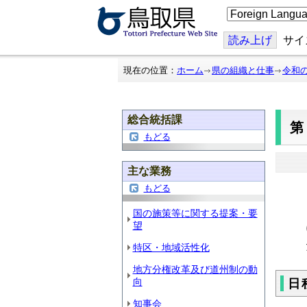
こ
の
ペ
ー
読み上げ
サイ
ジ
を
翻
現在の位置：
ホーム
県の組織と仕事
令和
訳
す
る
総合統括課
第
もどる
主な業務
もどる
国の施策等に関する提案・要
望
特区・地域活性化
地方分権改革及び道州制の動
向
日
知事会