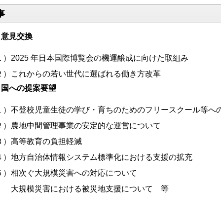
事
 意見交換
１）
2025 年日本国際博覧会の機運醸成に向けた取組み
２）
これからの若い世代に選ばれる働き方改革
２
国への提案要望
１）
不登校児童生徒の学び・育ちのためのフリースクール等へ
２）
農地中間管理事業の安定的な運営について
３）
高等教育の負担軽減
４）
地方自治体情報システム標準化における支援の拡充
５）
相次ぐ大規模災害への対応について
大規模災害における被災地支援について 等