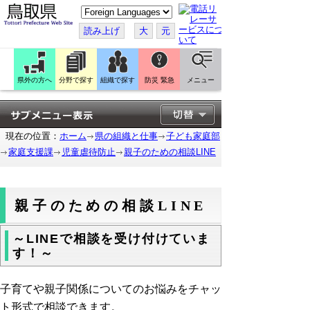
こ
の
ペ
読み上げ
大
元
ー
ジ
を
翻
訳
県外の方へ
分野で探す
組織で探す
防災 緊急
メニュー
す
る
現在の位置：
ホーム
県の組織と仕事
子ども家庭部
家庭支援課
児童虐待防止
親子のための相談LINE
親子のための相談LINE
～LINEで相談を受け付けていま
す！～
子育てや親子関係についてのお悩みをチャッ
ト形式で相談できます。