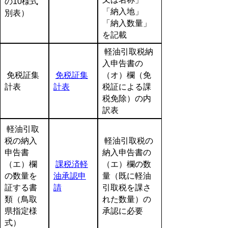
の10様式
「納入地」
別表）
「納入数量」
を記載
軽油引取税納
入申告書の
免税証集
免税証集
（オ）欄（免
計表
計表
税証による課
税免除）の内
訳表
軽油引取
税の納入
軽油引取税の
申告書
納入申告書の
（エ）欄
課税済軽
（エ）欄の数
の数量を
油承認申
量（既に軽油
証する書
請
引取税を課さ
類（鳥取
れた数量）の
県指定様
承認に必要
式）