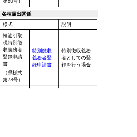
第80号）
各種届出関係
様式
説明
軽油引取
税特別徴
収義務者
特別徴収
特別徴収義務
登録申請
義務者登
者としての登
書
録申請書
録を行う場合
（県様式
第78号）
特別徴収
義務者登
特別徴収義務
録事項変
登録事項
者の登録事項
更届書
変更届
に変更がある
場合
（県様式
第60号）