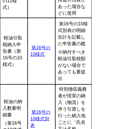
の12様
あった場合な
式）
どに使用
第16号の10様
式別表の明細
合計を記載し
軽油引取
た申告書の鑑
税納入申
第16号の
告書（第
※納付すべき
10様式
16号の10
軽油引取税額
様式）
がない場合で
あっても要提
出
特別徴収義務
者が現実の納
軽油の納
入（物流）を
入数量明
伴う引渡しを
第16号の
細書
行った納入地
10様式別
ごとに「氏名
（第16号
表
又は名称」