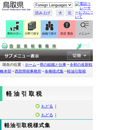
こ
の
ペ
読み上げ
大
元
ー
ジ
を
翻
訳
県外の方へ
分野で探す
組織で探す
防災 緊急
メニュー
す
る
現在の位置：
ホーム
県の組織と仕事
令和の改新戦
略本部
西部県税事務所
各種様式集
軽油引取税
軽油引取税
もどる
｜
もどる
｜
軽油引取税様式集