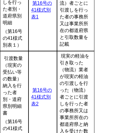
しを行っ
第16号の
流）者ごとに
た者別・
41様式別
引渡しを行っ
道府県別
表1
た者の事務所
明細
又は事業所所
在の都道府県
（第16号
と引取数量を
の41様式
記載
別表１）
現実の軽油を
引渡数量
引き取った
（現実の
（物流）業者
受払い等
が現実の軽油
の数量）
の引渡しを行
納入を行
第16号の
った（物流）
った者
41様式別
者ごとに引渡
別・道府
表2
しを行った者
県別明細
の事務所又は
書
事業所所在の
（第16号
都道府県と納
の41様式
入を受けた数