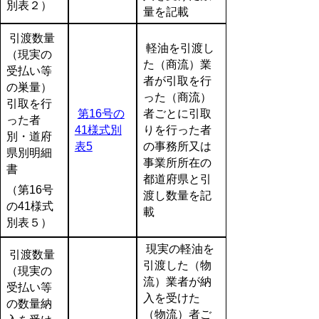
別表２）
量を記載
引渡数量
軽油を引渡し
（現実の
た（商流）業
受払い等
者が引取を行
の巣量）
った（商流）
引取を行
第16号の
者ごとに引取
った者
41様式別
りを行った者
別・道府
表5
の事務所又は
県別明細
事業所所在の
書
都道府県と引
（第16号
渡し数量を記
の41様式
載
別表５）
現実の軽油を
引渡数量
引渡した（物
（現実の
流）業者が納
受払い等
入を受けた
の数量納
（物流）者ご