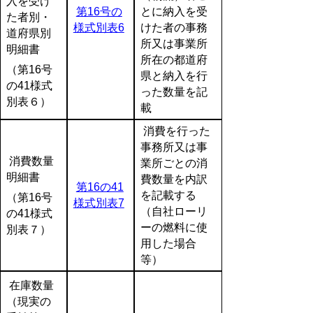
入を受け
第16号の
とに納入を受
た者別・
様式別表6
けた者の事務
道府県別
所又は事業所
明細書
所在の都道府
（第16号
県と納入を行
の41様式
った数量を記
別表６）
載
消費を行った
事務所又は事
消費数量
業所ごとの消
明細書
費数量を内訳
第16の41
を記載する
（第16号
様式別表7
（自社ローリ
の41様式
ーの燃料に使
別表７）
用した場合
等）
在庫数量
（現実の