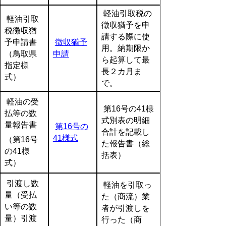
軽油引取税の
軽油引取
徴収猶予を申
税徴収猶
請する際に使
予申請書
徴収猶予
用。納期限か
（鳥取県
申請
ら起算して最
指定様
長２カ月ま
式）
で。
軽油の受
第16号の41様
払等の数
式別表の明細
量報告書
第16号の
合計を記載し
41様式
（第16号
た報告書（総
の41様
括表）
式）
引渡し数
軽油を引取っ
量（受払
た（商流）業
い等の数
者が引渡しを
量）引渡
行った（商