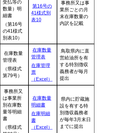
受払等の
事務所又は事
第16号の
数量）明
業所ごとの月
41様式別
細書
末在庫数量の
表10
内訳を記載
（第16号
の41様式
別表10）
在庫数量
鳥取県内に直
在庫数量
管理表
営給油所を有
管理表
する特別徴収
在庫管理
（県様式
義務者が毎月
票
第79号）
提出
（Excel）
事務所又
は事業所
在庫数量
県内に貯蔵施
別在庫数
明細書
設を有する特
量等明細
別徴収義務者
在庫明細
書
が毎年3月末日
書
までに提出
（県様式
（Excel）