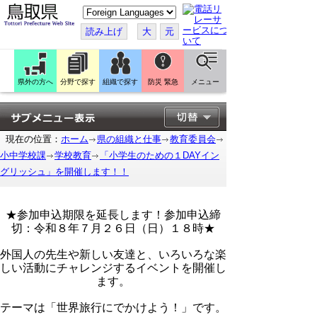
こ
の
ペ
読み上げ
大
元
ー
ジ
を
翻
訳
県外の方へ
分野で探す
組織で探す
防災 緊急
メニュー
す
る
現在の位置：
ホーム
県の組織と仕事
教育委員会
小中学校課
学校教育
「小学生のための１DAYイン
グリッシュ」を開催します！！
★参加申込期限を延長します！参加申込締
切：令和８年７月２６日（日）１８時★
外国人の先生や新しい友達と、
いろいろな楽
しい活動にチャレンジする
イベントを開催し
ます。
テーマは「世界旅行にでかけよう！」です。