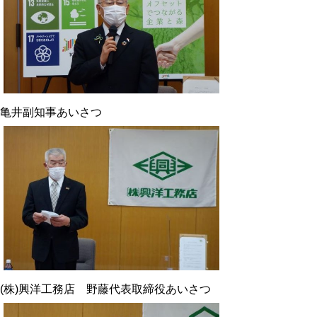
亀井副知事あいさつ
(株)興洋工務店 野藤代表取締役あいさつ