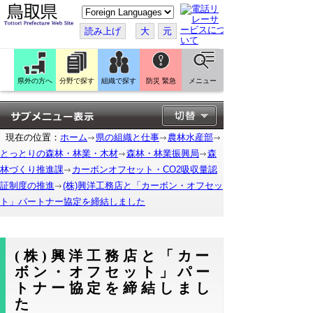
こ
の
ペ
読み上げ
大
元
ー
ジ
を
翻
訳
県外の方へ
分野で探す
組織で探す
防災 緊急
メニュー
す
る
現在の位置：
ホーム
県の組織と仕事
農林水産部
とっとりの森林・林業・木材
森林・林業振興局
森
林づくり推進課
カーボンオフセット・CO2吸収量認
証制度の推進
(株)興洋工務店と「カーボン・オフセッ
ト」パートナー協定を締結しました
(株)興洋工務店と「カー
ボン・オフセット」パー
トナー協定を締結しまし
た