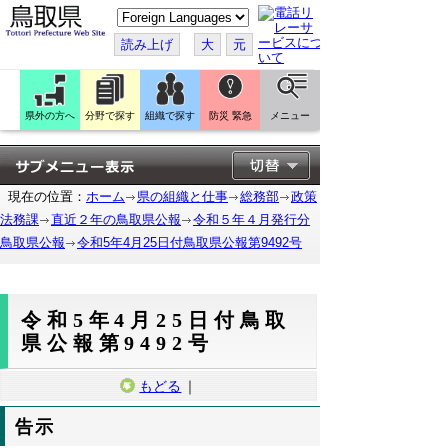
こ
の
ペ
読み上げ
大
元
ー
ジ
を
翻
訳
県外の方へ
分野で探す
組織で探す
防災 緊急
メニュー
す
る
現在の位置：
ホーム
県の組織と仕事
総務部
政策
法務課
直近２年の鳥取県公報
令和５年４月発行分
鳥取県公報
令和5年4月25日付鳥取県公報第9492号
令和5年4月25日付鳥取
県公報第9492号
もどる
｜
告示