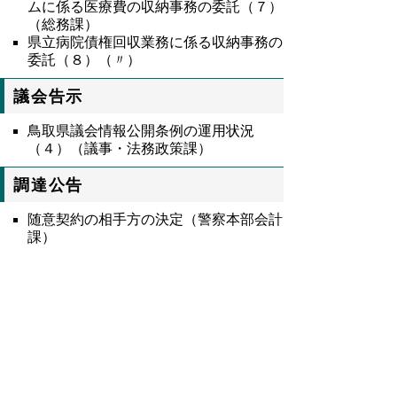
ムに係る医療費の収納事務の委託
（７）
（総務課）
県立病院債権回収業務に係る収納事務の
委託（８）（〃）
議会告示
鳥取県議会情報公開条例の運用状況
（４）（議事・法務政策課）
調達公告
随意契約の相手方の決定（警察本部会計
課）
9492号全文
鳥取県公報第9492号の全文
はこちらからご
覧いただけます。＞＞＞
（279KB）