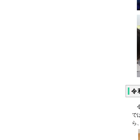
令
令
で
ら