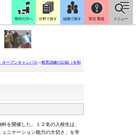
県外の方へ
分野で探す
組織で探す
防災 緊急
メニュー
、オープンキャンパス
教育訓練の記録（令和
科を開催した。１２名の入校生は、
ミュニケーション能力の大切さ」を学