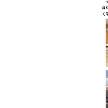
令
育
て