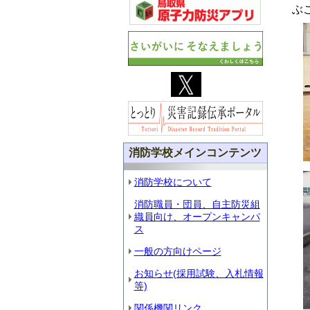
ぶ
消防学校メインコンテンツ
消防学校について
消防職員・団員、自主防災組
織員向け、オープンキャンパ
ス
一般の方向けページ
お知らせ(採用試験、入札情報
等)
関係機関リンク