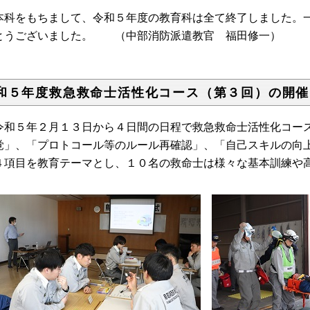
科をもちまして、令和５年度の教育科は全て終了しました。一
とうございました。 （中部消防派遣教官 福田修一）
和５年度救急救命士活性化コース（第３回）の開催
和５年２月１３日から４日間の日程で救急救命士活性化コース
覚」、「プロトコール等のルール再確認」、「自己スキルの向
４項目を教育テーマとし、１０名の救命士は様々な基本訓練や
。