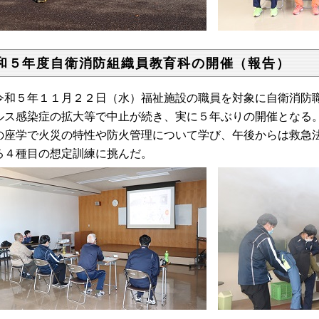
和５年度自衛消防組織員教育科の開催（報告）
和５年１１月２２日（水）福祉施設の職員を対象に自衛消防職
ルス感染症の拡大等で中止が続き、実に５年ぶりの開催となる
の座学で火災の特性や防火管理について学び、午後からは救急
る４種目の想定訓練に挑んだ。