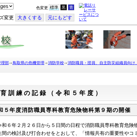
標準
黒
青
色変更
ズ変更
大
きくする
元
にもどす
管理部
鳥取県の危機管理
消防学校
消防職員・団員、自主防災組織員向け
教育訓練の記録（令和５年度）
和５年度消防職員専科教育危険物科第９期の開催
和６年２月２６日から５日間の日程で消防職員専科教育危険物
生間の検討及び打合わせをとおして、「情報共有の重要性やコ