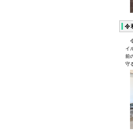
令
令
イ
前
守