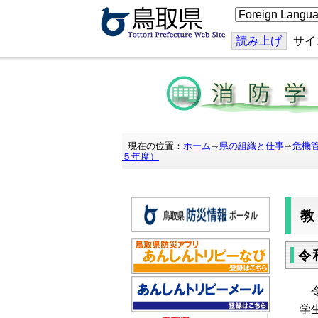
こ
の
ペ
ー
読み上げ
サイ
ジ
を
翻
訳
す
る
現在の位置：
ホーム
県の組織と仕事
危機
５年度）
令
令
学