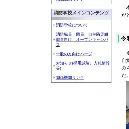
本
消防学校メインコンテンツ
が
消防学校について
消防職員・団員、自主防災組
令
織員向け、オープンキャンパ
ス
令
一般の方向けページ
自
お知らせ(採用試験、入札情報
の
等)
だ
関係機関リンク