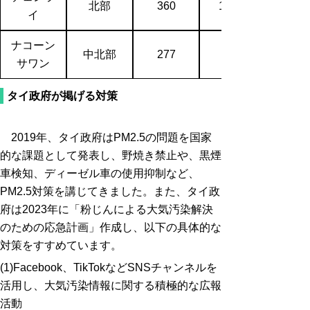
北部
360
1,135
イ
ナコーン
中北部
277
サワン
タイ政府が掲げる対策
2019年、タイ政府はPM2.5の問題を国家
的な課題として発表し、野焼き禁止や、黒煙
車検知、ディーゼル車の使用抑制など、
PM2.5対策を講じてきました。また、タイ政
府は2023年に「粉じんによる大気汚染解決
のための応急計画」作成し、以下の具体的な
対策をすすめています。
(1)Facebook、TikTokなどSNSチャンネルを
活用し、大気汚染情報に関する積極的な広報
活動