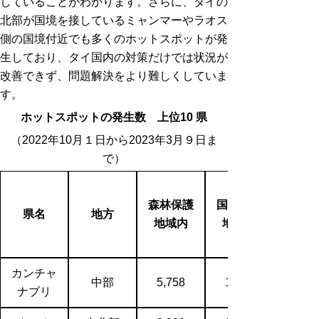
していることがわかります。さらに、タイの
北部が国境を接しているミャンマーやラオス
側の国境付近でも多くのホットスポットが発
生しており、タイ国内の対策だけでは状況が
改善できず、問題解決をより難しくしていま
す。
ホットスポットの発生数 上位10 県
（2022年10月１日から2023年3月９日ま
で）
森林保護
国有林野
県名
地方
地域内
地域内
カンチャ
中部
5,758
1,170
ナブリ