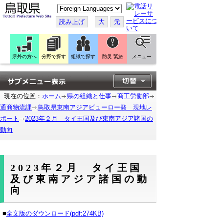
こ
の
ペ
読み上げ
大
元
ー
ジ
を
翻
訳
県外の方へ
分野で探す
組織で探す
防災 緊急
メニュー
す
る
現在の位置：
ホーム
県の組織と仕事
商工労働部
通商物流課
鳥取県東南アジアビューロー発 現地レ
ポート
2023年２月 タイ王国及び東南アジア諸国の
動向
2023年２月 タイ王国
及び東南アジア諸国の動
向
■
全文版のダウンロード(pdf:274KB)