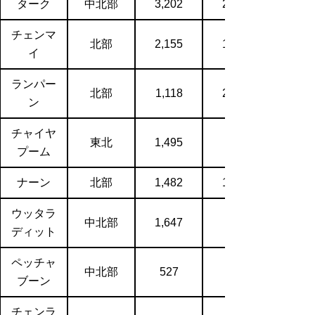
ターク
中北部
3,202
2,121
チェンマ
北部
2,155
1,403
イ
ランパー
北部
1,118
2,128
ン
チャイヤ
東北
1,495
プーム
ナーン
北部
1,482
1,579
ウッタラ
中北部
1,647
ディット
ペッチャ
中北部
527
ブーン
チェンラ