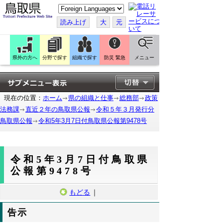
こ
の
ペ
読み上げ
大
元
ー
ジ
を
翻
訳
県外の方へ
分野で探す
組織で探す
防災 緊急
メニュー
す
る
現在の位置：
ホーム
県の組織と仕事
総務部
政策
法務課
直近２年の鳥取県公報
令和５年３月発行分
鳥取県公報
令和5年3月7日付鳥取県公報第9478号
令和5年3月7日付鳥取県
公報第9478号
もどる
｜
告示