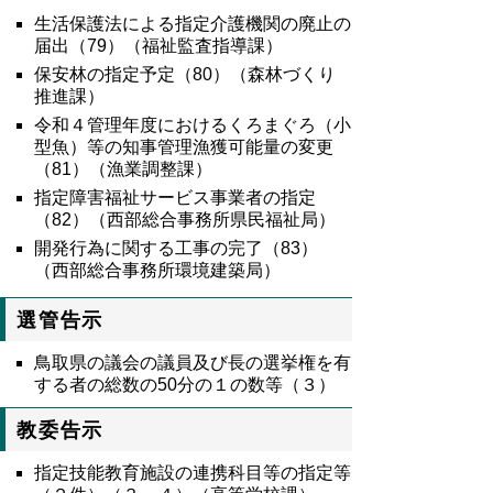
生活保護法による指定介護機関の廃止の
届出（
79
）（福祉監査指導課）
保安林の指定予定（80）（森林づくり
推進課）
令和４管理年度におけるくろまぐろ（小
型魚）等の知事管理漁獲可能量の変更
（81）（漁業調整課）
指定障害福祉サービス事業者の指定
（82）（西部総合事務所県民福祉局）
開発行為に関する工事の完了（83）
（西部総合事務所環境建築局）
選管告示
鳥取県の議会の議員及び長の選挙権を有
する者の総数の50分の１の数等（３）
教委告示
指定技能教育施設の連携科目等の指定等