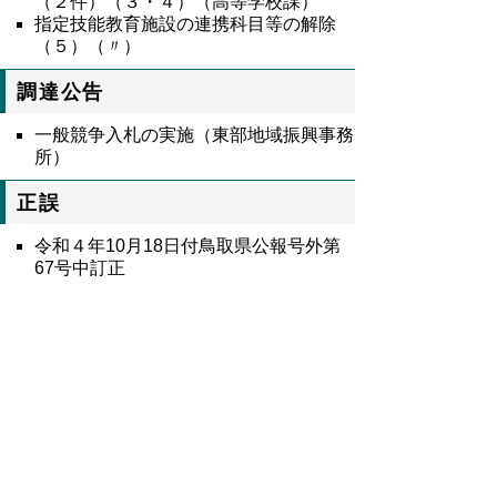
（２件）（３・４）（高等学校課）
指定技能教育施設の連携科目等の解除
（５）（〃）
調達公告
一般競争入札の実施（東部地域振興事務
所）
正誤
令和４年10月18日付鳥取県公報号外第
67号中訂正
9478号全文
鳥取県公報第9478号の全文
はこちらからご
覧いただけます。＞＞＞
（509KB）