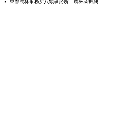
東部農林事務所八頭事務所 農林業振興
課
電話：
0858-72-3826
ファクシミ
リ：0858-73-0136
中部総合事務所農林局 林業振興課
電話：
ファクシミリ：0858-23-
3509
西部総合事務所農林局 農林業振興課
電話：
0859-31-9677
ファクシミ
リ：0859-34-1083
日野振興センター日野振興局 農林業振
興課
電話：
0859-72-2020
ファクシミ
リ：0859-72-2125
補助金交付要綱
企画の採択後、事業を実施する前に補助金の
交付申請が必要です。その手続きや様式を定
めた交付要綱は次のとおり。
とっとり県民参加の森づくり推進事業費