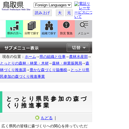
こ
の
ペ
読み上げ
大
元
ー
ジ
を
翻
訳
県外の方へ
分野で探す
組織で探す
防災 緊急
メニュー
す
る
現在の位置：
ホーム
県の組織と仕事
農林水産部
とっとりの森林・林業・木材
森林・林業振興局
森
林づくり推進課
豊かな森づくり協働税
とっとり県
民参加の森づくり推進事業
とっとり県民参加の森づ
くり推進事業
もどる
｜
広く県民の皆様に森づくりへの関心を持っていただ