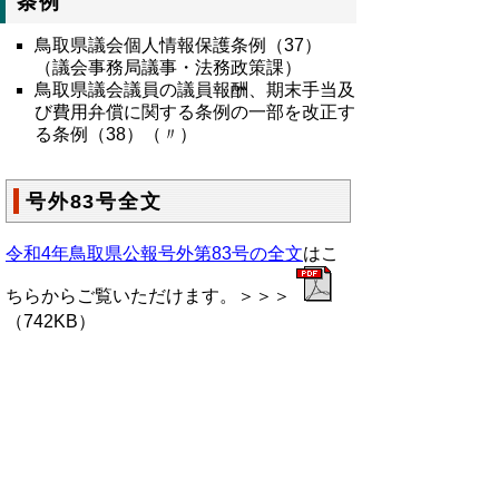
条例
鳥取県議会個人情報保護条例（37）
（議会事務局議事・法務政策課）
鳥取県議会議員の議員報酬、期末手当及
び費用弁償に関する条例
の一部を改正す
る条例
（38）（〃）
号外83号全文
令和4年鳥取県公報号外第83号の全文
はこ
ちらからご覧いただけます。＞＞＞
（742KB）
▲ページ上部に戻る
と
個人情報保護
|
リンクについて
|
著作権に
り
ついて
|
アクセシビリティ