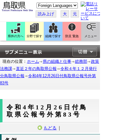
こ
の
ペ
読み上げ
大
元
ー
ジ
を
翻
訳
県外の方へ
分野で探す
組織で探す
防災 緊急
メニュー
す
る
現在の位置：
ホーム
県の組織と仕事
総務部
政策
法務課
直近２年の鳥取県公報
令和４年１２月発行
分鳥取県公報
令和4年12月26日付鳥取県公報号外第
83号
令和4年12月26日付鳥
取県公報号外第83号
もどる
｜