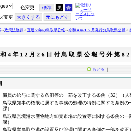
色変更
標準
黒
青
ズ変更
大
きくする
元
にもどす
部
政策法務課
直近２年の鳥取県公報
令和４年１２月発行分鳥取県公報
和4年12月26日付鳥取県公報号外第8
もどる
｜
例
職員の給与に関する条例等の一部を改正する条例（
32
）（人
鳥取県知事の権限に属する事務の処理の特例に関する条例の
課）
鳥取県営境港水産物地方卸売市場の設置等に関する条例の一
課）
鳥取県営鳥取空港の設置及び管理に関する条例の一部を改正す