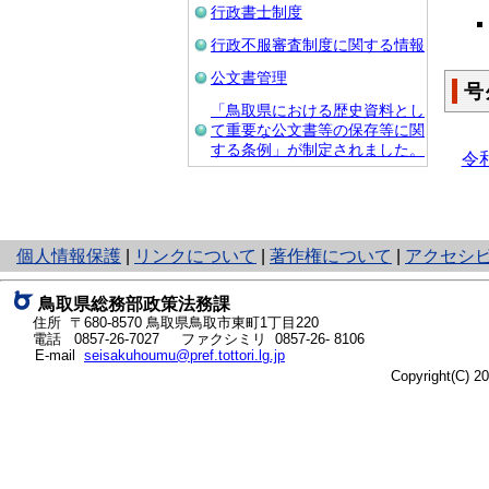
行政書士制度
行政不服審査制度に関する情報
公文書管理
号
「鳥取県における歴史資料とし
て重要な公文書等の保存等に関
する条例」が制定されました。
令
と
個人情報保護
|
リンクについて
|
著作権について
|
アクセシ
り
ネ
鳥取県総務部政策法務課
ッ
住所 〒680-8570
鳥取県鳥取市東町1丁目220
ト
電話
0857-26-7027
ファクシミリ 0857-26- 8106
E-mail
seisakuhoumu@pref.tottori.lg.jp
へ
Copyright(C) 
の