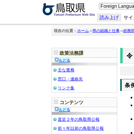
こ
の
ペ
ー
読み上げ
サイ
ジ
を
翻
現在の位置：
ホーム
県の組織と仕事
総務
訳
す
る
政策法務課
令
もどる
主な業務
窓口・連絡先
条
リンク集
コンテンツ
もどる
直近２年の鳥取県公報
前々年以前の鳥取県公報