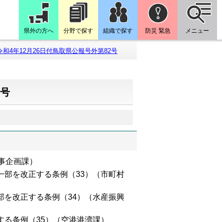
県外の方へ
分野で探す
組織で探す
防災 緊急
メニュー
令和4年12月26日付鳥取県公報号外第82号
2号
事企画課）
一部を改正する条例（33）（市町村
部を改正する条例（34）（水産振興
る条例（35）（空港港湾課）