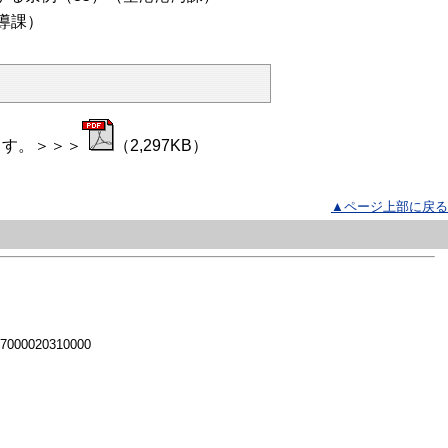
導課）
ます。＞＞＞
（2,297KB）
▲ページ上部に戻る
 7000020310000