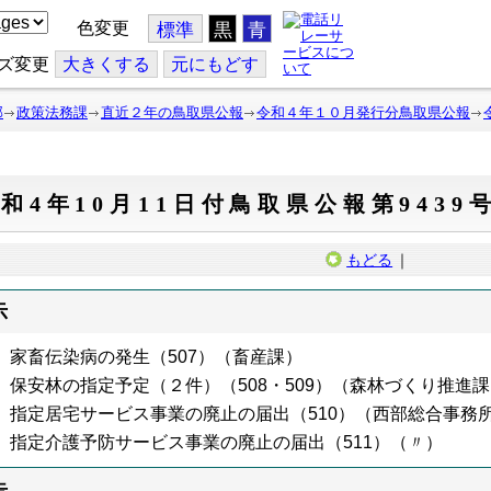
色変更
標準
黒
青
ズ変更
大
きくする
元
にもどす
部
政策法務課
直近２年の鳥取県公報
令和４年１０月発行分鳥取県公報
和4年10月11日付鳥取県公報第9439
もどる
｜
示
家畜伝染病の発生（
507
）（畜産課）
保安林の指定予定（２件）（508・509）（森林づくり推進
指定居宅サービス事業の廃止の届出（510）（西部総合事務
指定介護予防サービス事業の廃止の届出（511）（〃）
告