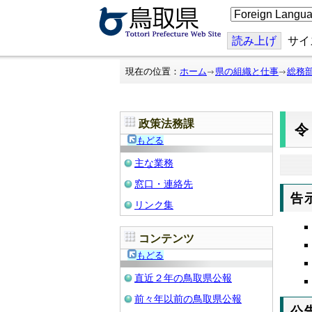
こ
の
ペ
ー
読み上げ
サイ
ジ
を
翻
現在の位置：
ホーム
県の組織と仕事
総務
訳
す
る
政策法務課
令
もどる
主な業務
窓口・連絡先
告
リンク集
コンテンツ
もどる
直近２年の鳥取県公報
前々年以前の鳥取県公報
公