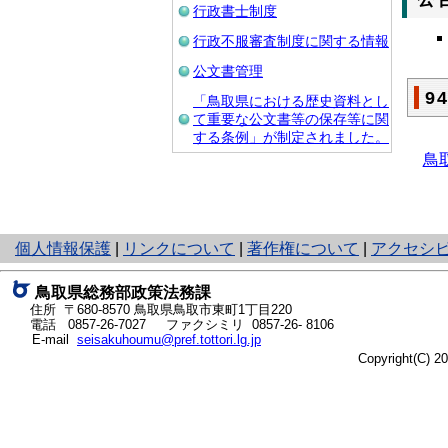
行政書士制度
行政不服審査制度に関する情報
公文書管理
9
「鳥取県における歴史資料とし
て重要な公文書等の保存等に関
する条例」が制定されました。
鳥
と
個人情報保護
|
リンクについて
|
著作権について
|
アクセシ
り
ネ
鳥取県総務部政策法務課
ッ
住所 〒680-8570
鳥取県鳥取市東町1丁目220
ト
電話
0857-26-7027
ファクシミリ 0857-26- 8106
E-mail
seisakuhoumu@pref.tottori.lg.jp
へ
Copyright(C) 
の