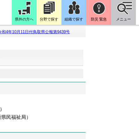
県外の方へ
分野で探す
組織で探す
防災 緊急
メニュー
令和4年10月11日付鳥取県公報第9439号
号
課）
所県民福祉局）