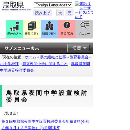
こ
の
ペ
読み上げ
大
元
ー
ジ
を
翻
訳
県外の方へ
分野で探す
組織で探す
防災 緊急
メニュー
す
る
現在の位置：
ホーム
県の組織と仕事
教育委員会
小中学校課
県立夜間中学に関すること
鳥取県夜間
中学設置検討委員会
鳥取県夜間中学設置検討
委員会
〈第３回〉
第３回鳥取県夜間中学設置検討委員会配布資料(令和
３年９月１３日開催） (pdf:681KB)