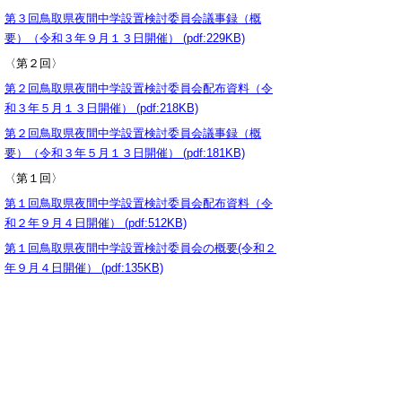
第３回鳥取県夜間中学設置検討委員会議事録（概
要）（令和３年９月１３日開催） (pdf:229KB)
〈第２回〉
第２回鳥取県夜間中学設置検討委員会配布資料（令
和３年５月１３日開催） (pdf:218KB)
第２回鳥取県夜間中学設置検討委員会議事録（概
要）（令和３年５月１３日開催） (pdf:181KB)
〈第１回〉
第１回鳥取県夜間中学設置検討委員会配布資料（令
和２年９月４日開催） (pdf:512KB)
第１回鳥取県夜間中学設置検討委員会の概要(令和２
年９月４日開催） (pdf:135KB)
▲ページ上部に戻る
と
個人情報保護
|
リンクについて
|
著作権に
り
ついて
|
アクセシビリティ