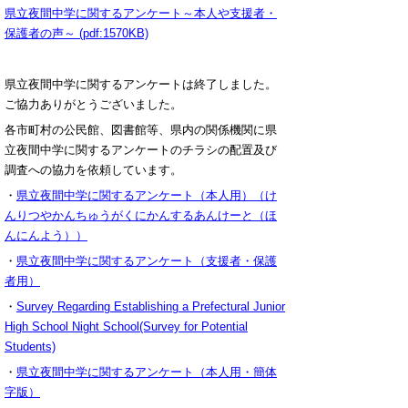
県立夜間中学に関するアンケート～本人や支援者・
保護者の声～ (pdf:1570KB)
県立夜間中学に関するアンケートは終了しました。
ご協力ありがとうございました。
各市町村の公民館、図書館等、県内の関係機関に県
立夜間中学に関するアンケートのチラシの配置及び
調査への協力を依頼しています。
・
県立夜間中学に関するアンケート（本人用）（け
んりつやかんちゅうがくにかんするあんけーと（ほ
んにんよう））
・
県立夜間中学に関するアンケート（支援者・保護
者用）
・
Survey Regarding Establishing a Prefectural Junior
High School Night School(Survey for Potential
Students)
・
県立夜間中学に関するアンケート（本人用・簡体
字版）