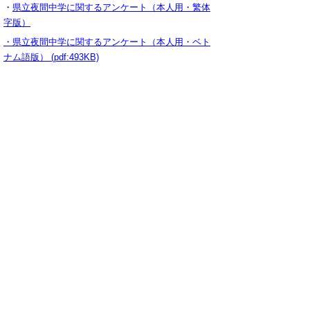
・
県立夜間中学に関するアンケート（本人用・繁体
字版）
・県立夜間中学に関するアンケート（本人用・ベト
ナム語版） (pdf:493KB)
・県立夜間中学に関するアンケート（本人用・韓国
語版） (pdf:662KB)
▲ページ上部に戻る
と
個人情報保護
|
リンクについて
|
著作権に
り
ついて
|
アクセシビリティ
ネ
ッ
鳥取県教育委員会事務局小中学校課
住所 〒680-8570
ト
鳥取県鳥取市東町1丁目271
へ
電話
0857-26-7512
ファクシミリ 0857-26-8170
の
E-mail
shouchuugakkou@pref.tottori.lg.jp