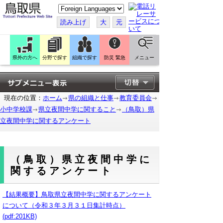
こ
の
ペ
読み上げ
大
元
ー
ジ
を
翻
訳
県外の方へ
分野で探す
組織で探す
防災 緊急
メニュー
す
る
現在の位置：
ホーム
県の組織と仕事
教育委員会
小中学校課
県立夜間中学に関すること
（鳥取）県
立夜間中学に関するアンケート
（鳥取）県立夜間中学に
関するアンケート
【結果概要】鳥取県立夜間中学に関するアンケート
について（令和３年３月３１日集計時点）
(pdf:201KB)