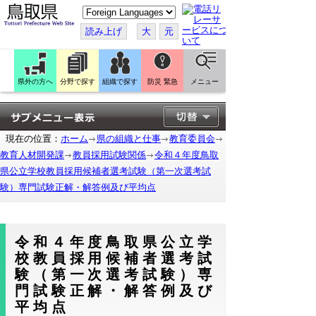
こ
の
ペ
読み上げ
大
元
ー
ジ
を
翻
訳
県外の方へ
分野で探す
組織で探す
防災 緊急
メニュー
す
る
現在の位置：
ホーム
県の組織と仕事
教育委員会
教育人材開発課
教員採用試験関係
令和４年度鳥取
県公立学校教員採用候補者選考試験（第一次選考試
験）専門試験正解・解答例及び平均点
令和４年度鳥取県公立学
校教員採用候補者選考試
験（第一次選考試験）専
門試験正解・解答例及び
平均点