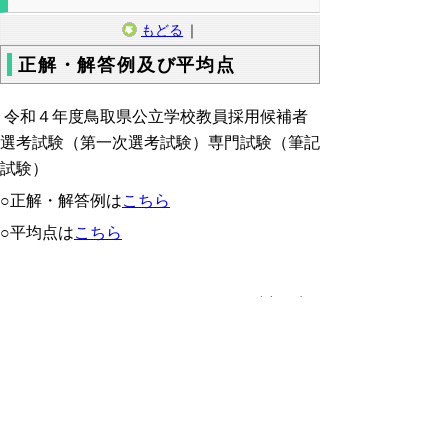
もどる
｜
正解・解答例及び平均点
令和４年度鳥取県公立学校教員採用候補者
選考試験（第一次選考試験）専門試験（筆記
試験）
○正解・解答例は
こちら
○平均点は
こちら
▲ページ上部に戻る
と
個人情報保護
|
リンクについて
|
著作権に
り
ついて
|
アクセシビリティ
ネ
ッ
鳥取県教育委員会事務局教育人材開発