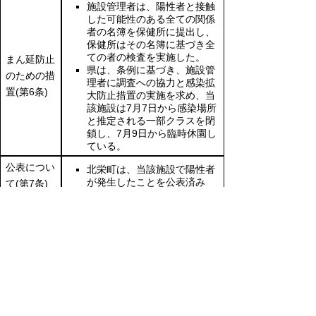
施設管理者は、陽性者と接触
した可能性のある全ての関係
者の名簿を保健所に提出し、
保健所はその名簿に基づき全
ての者の検査を実施した。
まん延防止
県は、条例に基づき、施設管
のための措
理者に調査への協力と感染拡
置(第6条)
大防止措置の実施を求め、当
該施設は7月7日から感染場所
と推定される一部クラスを閉
鎖し、7月9日から臨時休園し
ている。
公表につい
北栄町は、当該施設で陽性者
が発生したことを公表済み
て(第7条)
今後、「
鳥取県版保育施設に
おける新型コロナウイルス感
染拡大予防ガイドライン
」を
参酌し、
クラスター対策特命
必要な措置
チーム
及び鳥取県新型コロナ
の勧告及び
ウイルス感染症対策専門家チ
県の対応
ームの立ち入りを行い、特定
(第8条)
施設であることから、早急な
再開と再発防止に向けて、感