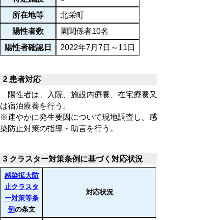
所在地等
北栄町
陽性者数
園関係者10名
陽性者確認日
2022年7月7日～11日
2 患者対応
陽性者は、入院、施設内療養、在宅療養又
は宿泊療養を行う。
※速やかに発生要因について現地調査し、感
染防止対策の指導・助言を行う。
3 クラスター対策条例に基づく対応状況
感染拡大防
止クラスタ
対応状況
ー対策等条
例
の条文