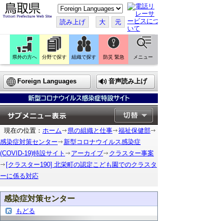
こ
の
ペ
読み上げ
大
元
ー
ジ
を
翻
訳
県外の方へ
分野で探す
組織で探す
防災 緊急
メニュー
す
る
Foreign Languages
音声読み上げ
現在の位置：
ホーム
県の組織と仕事
福祉保健部
感染症対策センター
新型コロナウイルス感染症
(COVID-19)特設サイト
アーカイブ
クラスター事案
[クラスター190] 北栄町の認定こども園でのクラスタ
ーに係る対応
感染症対策センター
もどる