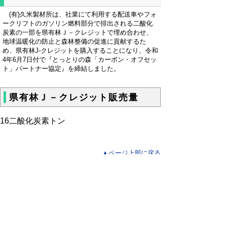
(有)久米製材所は、社業にて利用する配送車やフォ
ークリフトのガソリン燃料部分で排出される二酸化
炭素の一部を県有林Ｊ－クレジットで埋め合わせ、
地球温暖化の防止と森林整備の促進に貢献するた
め、県有林J-クレジットを購入することになり、令和
4年6月7日付で『とっとりの森「カーボン・オフセッ
ト」パートナー協定』を締結しました。
県有林Ｊ－クレジット販売量
16二酸化炭素トン
▲ページ上部に戻る
と
個人情報保護
|
リンクについて
|
著作権に
り
ついて
|
アクセシビリティ
ネ
鳥取県農林水産部 森林・林業振興局
ッ
森林づくり推進課