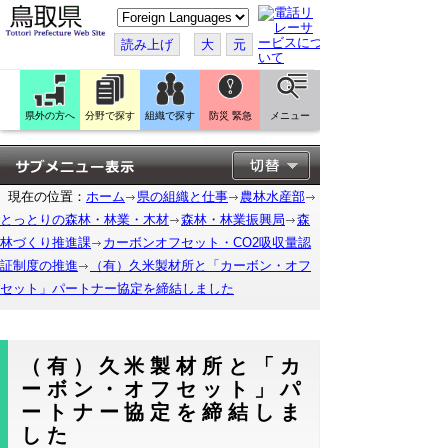
こ
の
ペ
読み上げ
大
元
ー
ジ
を
翻
訳
県外の方へ
分野で探す
組織で探す
防災 緊急
メニュー
す
る
現在の位置：
ホーム
県の組織と仕事
農林水産部
とっとりの森林・林業・木材
森林・林業振興局
森
林づくり推進課
カーボンオフセット・CO2吸収量認
証制度の推進
（有）久米製材所と「カーボン・オフ
セット」パートナー協定を締結しました
（有）久米製材所と「カ
ーボン・オフセット」パ
ートナー協定を締結しま
した