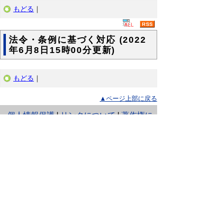
もどる
｜
法令・条例に基づく対応 (2022
年6月8日15時00分更新)
もどる
｜
▲ページ上部に戻る
と
個人情報保護
|
リンクについて
|
著作権に
り
ついて
|
アクセシビリティ
ネ
鳥取県 福祉保健部 感染症対策セン
ッ
ター
住所 〒680-8570
ト
鳥取県鳥取市東町1丁目220
へ
電話
0857-26-7153
ファクシミリ 0857-26-8143
の
E-mail
kansentaisaku-center@pref.tottori.lg.jp