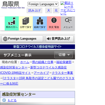
こ
の
ペ
読み上げ
大
元
ー
ジ
を
翻
訳
県外の方へ
分野で探す
組織で探す
防災 緊急
メニュー
す
る
Foreign Languages
音声読み上げ
現在の位置：
ホーム
県の組織と仕事
福祉保健部
感染症対策センター
新型コロナウイルス感染症
(COVID-19)特設サイト
アーカイブ
クラスター事案
[クラスター159] 鳥取市の認定こども園でのクラスタ
ーに係る対応
感染症対策センター
もどる