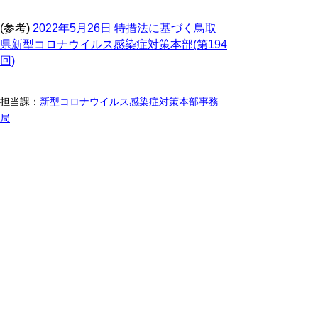
(参考)
2022年5月26日 特措法に基づく鳥取
県新型コロナウイルス感染症対策本部(第194
回)
担当課：
新型コロナウイルス感染症対策本部事務
局
更新日:2022年6月27日
担当課：
新型コロナウイルス感染症対策本部事務局
▲ページ上部に戻る
と
個人情報保護
|
リンクについて
|
著作権に
り
ついて
|
アクセシビリティ
ネ
鳥取県 福祉保健部 感染症対策セン
ッ
ター