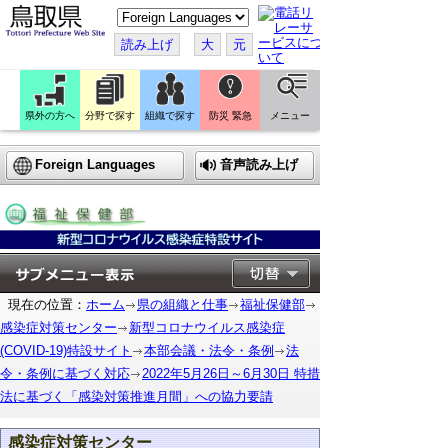
こ
の
ペ
読み上げ
大
元
ー
ジ
を
翻
訳
県外の方へ
分野で探す
組織で探す
防災 緊急
メニュー
す
る
Foreign Languages
音声読み上げ
現在の位置：
ホーム
県の組織と仕事
福祉保健部
感染症対策センター
新型コロナウイルス感染症
(COVID-19)特設サイト
本部会議・法令・条例
法
令・条例に基づく対応
2022年5月26日～6月30日 特措
法に基づく「感染対策推進月間」への協力要請
感染症対策センター