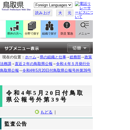
こ
の
ペ
読み上げ
大
元
ー
ジ
を
翻
訳
県外の方へ
分野で探す
組織で探す
防災 緊急
メニュー
す
る
現在の位置：
ホーム
県の組織と仕事
総務部
政策
法務課
直近２年の鳥取県公報
令和４年５月発行分
鳥取県公報
令和4年5月20日付鳥取県公報号外第39号
令和4年5月20日付鳥取
県公報号外第39号
もどる
｜
監査公告