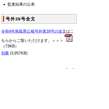
監査結果の公表
号外39号全文
令和4年鳥取県公報号外第39号の全文
はこ
ちらからご覧いただけます。＞＞＞
（73KB）
別冊
(3,957KB)
▲ページ上部に戻る
と
個人情報保護
|
リンクについて
|
著作権に
り
ついて
|
アクセシビリティ
ネ
鳥取県総務部政策法務課
ッ
住所 〒680-8570
ト
鳥取県鳥取市東町1丁目220