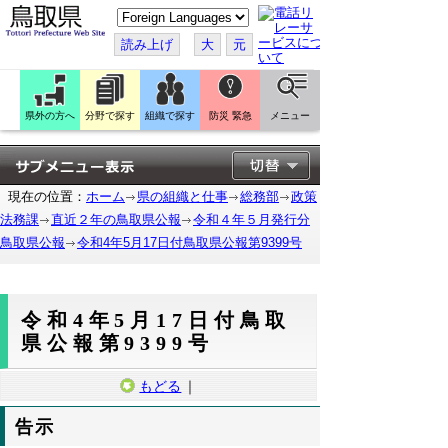
こ
の
ペ
読み上げ
大
元
ー
ジ
を
翻
訳
県外の方へ
分野で探す
組織で探す
防災 緊急
メニュー
す
る
現在の位置：
ホーム
県の組織と仕事
総務部
政策
法務課
直近２年の鳥取県公報
令和４年５月発行分
鳥取県公報
令和4年5月17日付鳥取県公報第9399号
令和4年5月17日付鳥取
県公報第9399号
もどる
｜
告示