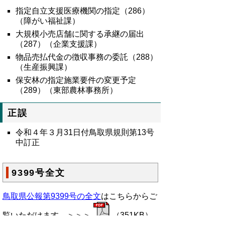
指定自立支援医療機関の指定（
286
）
（障がい福祉課）
大規模小売店舗に関する承継の届出
（287）（企業支援課）
物品売払代金の徴収事務の委託（288）
（生産振興課）
保安林の指定施業要件の変更予定
（289）（東部農林事務所）
正誤
令和４年３月31日付鳥取県規則第13号
中訂正
9399号全文
鳥取県公報第9399号の全文
はこちらからご
覧いただけます。＞＞＞
（351KB）