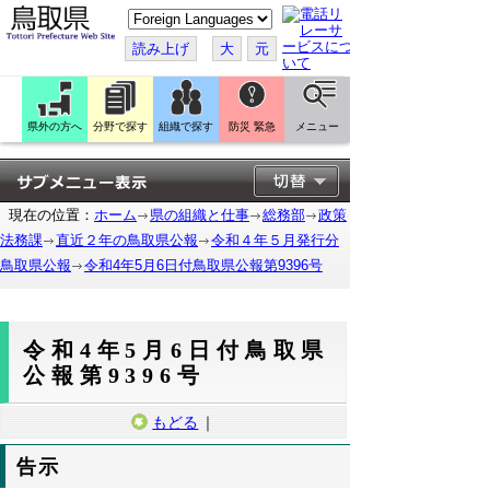
こ
の
ペ
読み上げ
大
元
ー
ジ
を
翻
訳
県外の方へ
分野で探す
組織で探す
防災 緊急
メニュー
す
る
現在の位置：
ホーム
県の組織と仕事
総務部
政策
法務課
直近２年の鳥取県公報
令和４年５月発行分
鳥取県公報
令和4年5月6日付鳥取県公報第9396号
令和4年5月6日付鳥取県
公報第9396号
もどる
｜
告示