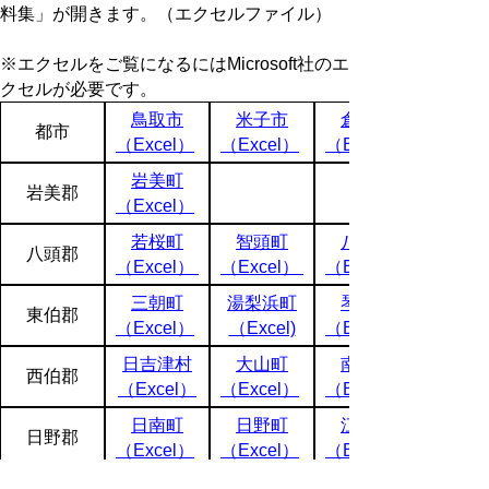
料集」が開きます。（エクセルファイル）
※エクセルをご覧になるにはMicrosoft社のエ
クセルが必要です。
鳥取市
米子市
倉吉市
都市
（Excel）
（Excel）
（Excel）
岩美町
岩美郡
（Excel）
若桜町
智頭町
八頭町
八頭郡
（Excel）
（Excel）
（Excel）
三朝町
湯梨浜町
琴浦町
東伯郡
（Excel）
（Excel)
（Excel）
日吉津村
大山町
南部町
西伯郡
（Excel）
（Excel）
（Excel）
日南町
日野町
江府町
日野郡
（Excel）
（Excel）
（Excel）