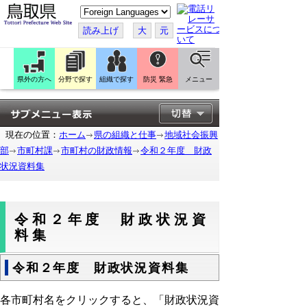
こ
の
ペ
読み上げ
大
元
ー
ジ
を
翻
訳
県外の方へ
分野で探す
組織で探す
防災 緊急
メニュー
す
る
現在の位置：
ホーム
県の組織と仕事
地域社会振興
部
市町村課
市町村の財政情報
令和２年度 財政
状況資料集
令和２年度 財政状況資
料集
令和２年度 財政状況資料集
各市町村名をクリックすると、「財政状況資