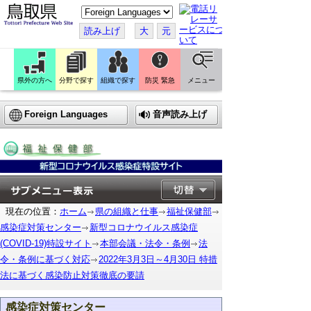
こ
の
ペ
読み上げ
大
元
ー
ジ
を
翻
訳
県外の方へ
分野で探す
組織で探す
防災 緊急
メニュー
す
る
Foreign Languages
音声読み上げ
現在の位置：
ホーム
県の組織と仕事
福祉保健部
感染症対策センター
新型コロナウイルス感染症
(COVID-19)特設サイト
本部会議・法令・条例
法
令・条例に基づく対応
2022年3月3日～4月30日 特措
法に基づく感染防止対策徹底の要請
感染症対策センター