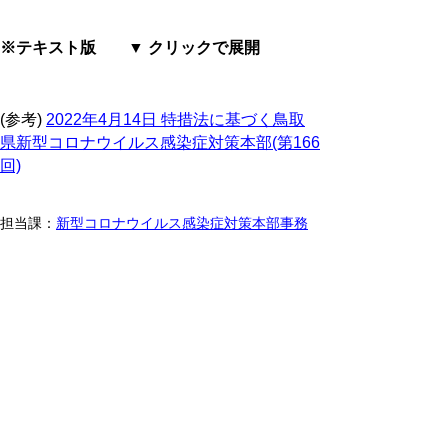
※テキスト版 ▼ クリックで展開
(参考)
2022年4月14日 特措法に基づく鳥取
県新型コロナウイルス感染症対策本部(第166
回)
担当課：
新型コロナウイルス感染症対策本部事務
局
更新日:2022年4月14日
担当課：
新型コロナウイルス感染症対策本部事務局
▲ページ上部に戻る
と
個人情報保護
|
リンクについて
|
著作権に
り