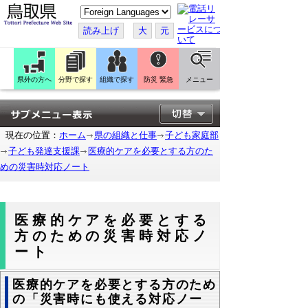
こ
の
ペ
読み上げ
大
元
ー
ジ
を
翻
訳
県外の方へ
分野で探す
組織で探す
防災 緊急
メニュー
す
る
現在の位置：
ホーム
県の組織と仕事
子ども家庭部
子ども発達支援課
医療的ケアを必要とする方のた
めの災害時対応ノート
医療的ケアを必要とする
方のための災害時対応ノ
ート
医療的ケアを必要とする方のため
の「災害時にも使える対応ノー