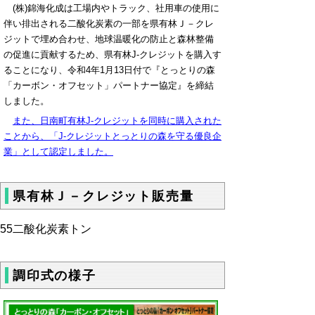
(株)錦海化成は工場内やトラック、社用車の使用に
伴い排出される二酸化炭素の一部を県有林Ｊ－クレ
ジットで埋め合わせ、地球温暖化の防止と森林整備
の促進に貢献するため、県有林J-クレジットを購入す
ることになり、令和4年1月13日付で『とっとりの森
「カーボン・オフセット」パートナー協定』を締結
しました。
また、日南町有林J-クレジットを同時に購入された
ことから、「J-クレジットとっとりの森を守る優良企
業」として認定しました。
県有林Ｊ－クレジット販売量
55二酸化炭素トン
調印式の様子