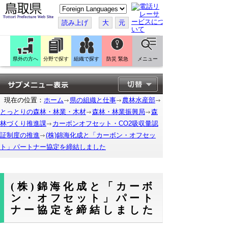
こ
の
ペ
読み上げ
大
元
ー
ジ
を
翻
訳
県外の方へ
分野で探す
組織で探す
防災 緊急
メニュー
す
る
現在の位置：
ホーム
県の組織と仕事
農林水産部
とっとりの森林・林業・木材
森林・林業振興局
森
林づくり推進課
カーボンオフセット・CO2吸収量認
証制度の推進
(株)錦海化成と「カーボン・オフセッ
ト」パートナー協定を締結しました
(株)錦海化成と「カーボ
ン・オフセット」パート
ナー協定を締結しました