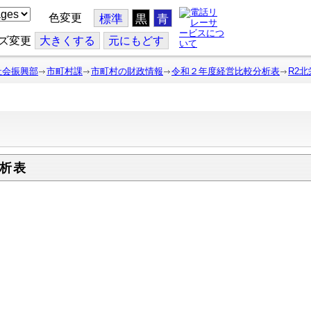
色変更
標準
黒
青
ズ変更
大
きくする
元
にもどす
社会振興部
市町村課
市町村の財政情報
令和２年度経営比較分析表
R2北
析表