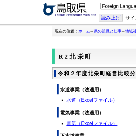
こ
の
ペ
ー
読み上げ
サイ
ジ
を
翻
現在の位置：
ホーム
県の組織と仕事
地域
訳
す
る
R2北栄町
令和２年度北栄町経営比較分
水道事業（法適用）
水道（Excelファイル）
電気事業（法適用）
電気（Excelファイル）
下水道事業