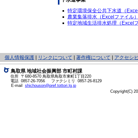
特定環境保全公共下水道（Exce
農業集落排水（Excelファイル
特定地域生活排水処理（Excel
と
個人情報保護
|
リンクについて
|
著作権について
|
アクセシ
り
ネ
鳥取県 地域社会振興部 市町村課
ッ
住所 〒680-8570
鳥取県鳥取市東町1丁目220
ト
電話
0857-26-7056
ファクシミリ 0857-26-8129
E-mail
shichouson@pref.tottori.lg.jp
へ
Copyright(C) 
の