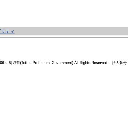
ビリティ
2006～ 鳥取県(Tottori Prefectural Government) All Rights Reserved. 法人番号