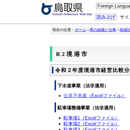
こ
の
ペ
ー
読み上げ
サイ
ジ
を
翻
現在の位置：
ホーム
県の組織と仕事
地域
訳
す
る
R2境港市
令和２年度境港市経営比較分
下水道事業（法非適用）
公共下水道（Excelファイル）
駐車場整備事業（法非適用）
駐車場1（Excelファイル）
駐車場2（Excelファイル）
駐車場3（Excelファイル）