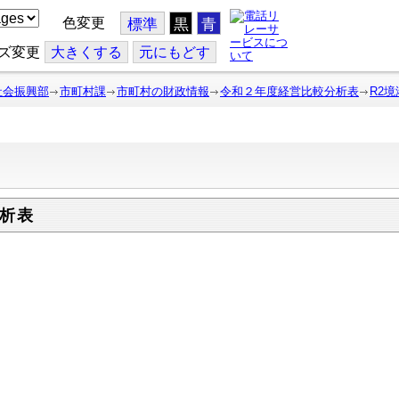
色変更
標準
黒
青
ズ変更
大
きくする
元
にもどす
社会振興部
市町村課
市町村の財政情報
令和２年度経営比較分析表
R2境
析表