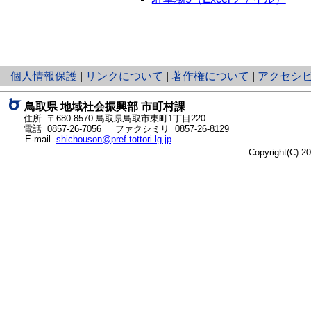
と
個人情報保護
|
リンクについて
|
著作権について
|
アクセシ
り
ネ
鳥取県 地域社会振興部 市町村課
ッ
住所 〒680-8570
鳥取県鳥取市東町1丁目220
ト
電話
0857-26-7056
ファクシミリ 0857-26-8129
E-mail
shichouson@pref.tottori.lg.jp
へ
Copyright(C) 
の